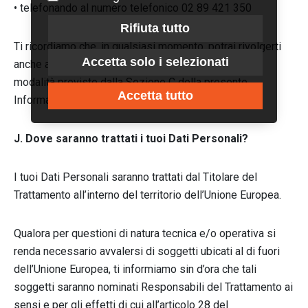
• telefonando al numero telefonico 02 89 421 350
Rifiuta tutto
Ti ricordiamo che, in qualsiasi momento, potrai rivolgerti
Accetta solo i selezionati
anche al DPO della Casa Editrice la fiaccola srl nelle
modalità previste dalla Sezione C della presente
Accetta tutto
Informativa.
J. Dove saranno trattati i tuoi Dati Personali?
I tuoi Dati Personali saranno trattati dal Titolare del
Trattamento all’interno del territorio dell’Unione Europea.
Qualora per questioni di natura tecnica e/o operativa si
renda necessario avvalersi di soggetti ubicati al di fuori
dell’Unione Europea, ti informiamo sin d’ora che tali
soggetti saranno nominati Responsabili del Trattamento ai
sensi e per gli effetti di cui all’articolo 28 del