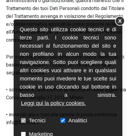
amministrativa o giurisdizionale, qualora ritenessi che il
Trattamento dei tuoi Dati Personali condotto dal Titolare
del Trattamento avvenga in violazione del Regolamento
X
e/o della normativa applicabile potrai proporre reclamo
Questo sito utilizza cookie tecnici e di
all’Autorità Garante per la Protezione dei Dati Personali
terze parti. I cookie tecnici sono
competente.
necessari al funzionamento del sito e
non profilano in alcun modo la tua
Per esercitare tutti i tuoi diritti come sopra identificati, ti
navigazione. Sotto puoi scegliere quali
basterà contattare il Titolare del Trattamento nelle
altri cookies vuoi attivare e in qualsiasi
seguenti modalità:
momento puoi rivedere le tue scelte sui
cookie in uso cliccando sul bottone in
• scrivendo a Casa Editrice la fiaccola srl sede legale Via
basso a sinistra.
Conca del Naviglio 37, 20123 Milano
Leggi qui la policy cookies.
• inviando una e-mail alla casella di posta elettronica
Tecnici
Analitici
info@fiaccola.it
Marketing