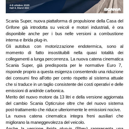
Scania Super, nuova piattaforma di propulsione della Casa del 
Grifone già introdotta su veicoli e motori industriali, è ora 
disponibile anche per i bus nelle versioni a combustione 
interna e ibrida plug-in.
Gli autobus con motorizzazione endotermica, sono al 
momento di fatto insostituibili nella quasi totalità dei 
collegamenti a lunga percorrenza. La nuova catena cinematica 
Scania Super, già predisposta per le normative Euro 7,  
risponde proprio a questa esigenza consentendo una riduzione 
dei consumi fino all’otto per cento rispetto al sistema attuale 
che si traduce in un taglio consistente dei costi operativi e delle 
emissioni di anidride carbonica.
Merito del nuovo motore da 13 litri e della versione aggiornata 
del cambio Scania Opticruise oltre che del nuovo sistema 
post-trattamento che riduce ulteriormente le emissioni nocive.
La nuova catena cinematica integra freni ausiliari che 
migliorano la maneggevolezza del veicolo.
Anche la versione ibrida plug-in (Phev) rappresenta una 